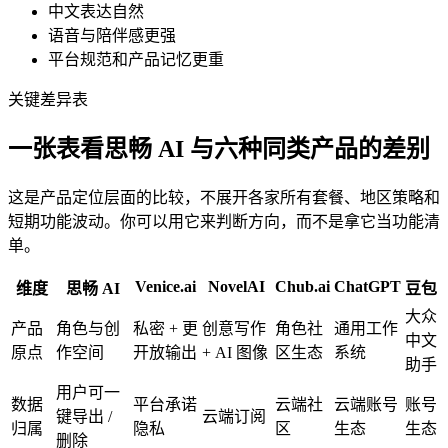
中文表达自然
语音与陪伴感更强
平台规范和产品记忆更重
关键差异表
一张表看思畅 AI 与六种同类产品的差别
这是产品定位层面的比较，不展开各家所有套餐、地区策略和
短期功能波动。你可以用它来判断方向，而不是拿它当功能清
单。
Venice.ai
NovelAI
Chub.ai
ChatGPT
维度
思畅 AI
豆包
大众
产品
角色与创
私密 + 更
创意写作
角色社
通用工作
中文
原点
作空间
开放输出
+ AI 图像
区生态
系统
助手
用户可一
数据
平台承诺
云端社
云端账号
账号
键导出 /
云端订阅
归属
隐私
区
生态
生态
删除