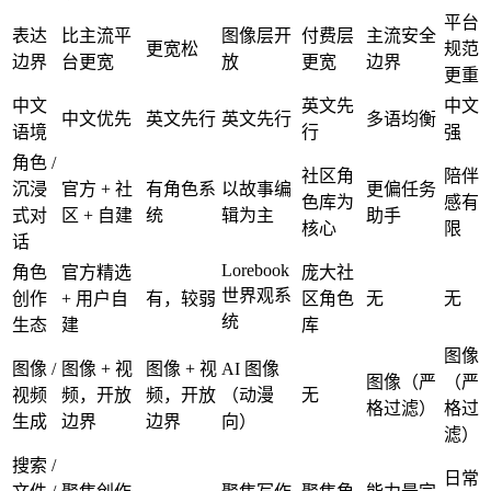
平台
表达
比主流平
图像层开
付费层
主流安全
更宽松
规范
边界
台更宽
放
更宽
边界
更重
中文
英文先
中文
中文优先
英文先行
英文先行
多语均衡
语境
行
强
角色 /
社区角
陪伴
沉浸
官方 + 社
有角色系
以故事编
更偏任务
色库为
感有
式对
区 + 自建
统
辑为主
助手
核心
限
话
Lorebook
角色
官方精选
庞大社
世界观系
创作
+ 用户自
有，较弱
区角色
无
无
统
生态
建
库
图像
图像 /
图像 + 视
图像 + 视
AI 图像
图像（严
（严
视频
频，开放
频，开放
（动漫
无
格过滤）
格过
生成
边界
边界
向）
滤）
搜索 /
日常