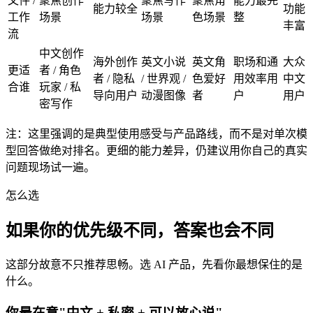
文件 /
聚焦创作
聚焦写作
聚焦角
能力最完
能力较全
功能
工作
场景
场景
色场景
整
丰富
流
中文创作
海外创作
英文小说
英文角
职场和通
大众
更适
者 / 角色
者 / 隐私
/ 世界观 /
色爱好
用效率用
中文
合谁
玩家 / 私
导向用户
动漫图像
者
户
用户
密写作
注：这里强调的是典型使用感受与产品路线，而不是对单次模
型回答做绝对排名。更细的能力差异，仍建议用你自己的真实
问题现场试一遍。
怎么选
如果你的优先级不同，答案也会不同
这部分故意不只推荐思畅。选 AI 产品，先看你最想保住的是
什么。
你最在意"中文 + 私密 + 可以放心说"