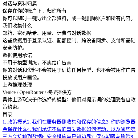
对话与资料归属
保存在你的账户下，归你所有
你可以随时一键导出全部资料，或一键删除账户和所有内容。
我们收集什么
邮箱、密码哈希、用量、计费与对话数据
这些数据用于登录认证、配额控制、跨设备同步、支付和基础
安全防护。
数据使用承诺
不用于模型训练，不卖给广告商
你的对话和资料不会被用于训练任何模型，也不会被用作广告
投放或用户画像。
上游推理处理
Venice / OpenRouter / 模型提供方
具体上游取决于你选择的模型；他们对提示词的处理受各自政
策约束。
目录
1
.
政策概览
2
.
我们在服务器侧收集和保存的信息
3
.
你的浏览器
会保存什么
4
.
我们承诺不做的事
5
.
数据如何流动，以及哪些第
三方会接触到数据
6
.
安全措施与已知边界
7
.
保存期限与删除
8
.