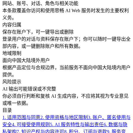
网站、账号、对话、角色与相关功能
本条款覆盖你访问和使用思畅 AI Web 服务时发生的主要权利
义务。
内容归属
保存在账户下，可一键导出或删除
登录用户的对话与资料保存在账户下；你可以随时一键导出全
部内容，或一键删除账户和所有数据。
地域限制
面向中国大陆境外用户
根据产品定位与合规边界，当前服务不面向中国大陆境内用户
提供。
风险提示
AI 输出可能错误或不完整
你必须自行判断和复核 AI 生成内容，不应将其视为专业意见
或唯一依据。
目录
1
.
适用范围与同意
2
.
使用资格与地区限制
3
.
账户、匿名使用与
安全
4
.
可接受使用规则
5
.
AI 服务特性与输出责任
6
.
数据与隐
私架构
7
.
知识产权与内容许可
8
.
积分、订阅与退款
9
.
服务变